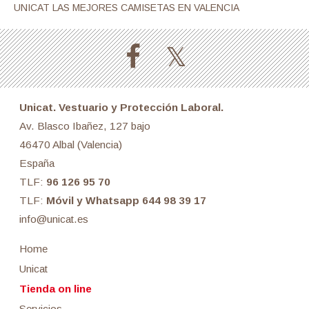
UNICAT LAS MEJORES CAMISETAS EN VALENCIA
Unicat. Vestuario y Protección Laboral.
Av. Blasco Ibañez, 127 bajo
46470 Albal (Valencia)
España
TLF:
96 126 95 70
TLF:
Móvil y Whatsapp 644 98 39 17
info@unicat.es
Home
Unicat
Tienda on line
Servicios