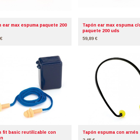
 ear max espuma paquete 200
Tapón ear max espuma c/
paquete 200 uds
 €
59,89 €
 fit basic reutilizable con
Tapón espuma con arnés
ón
2,45 €