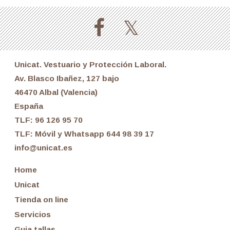
Unicat. Vestuario y Protección Laboral.
Av. Blasco Ibañez, 127 bajo
46470 Albal (Valencia)
España
TLF:
96 126 95 70
TLF:
Móvil y Whatsapp 644 98 39 17
info@unicat.es
Home
Unicat
Tienda on line
Servicios
Guia tallas