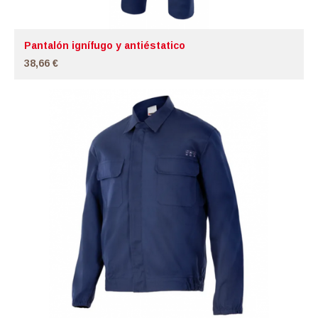
Pantalón ignífugo y antiéstatico
38,66 €