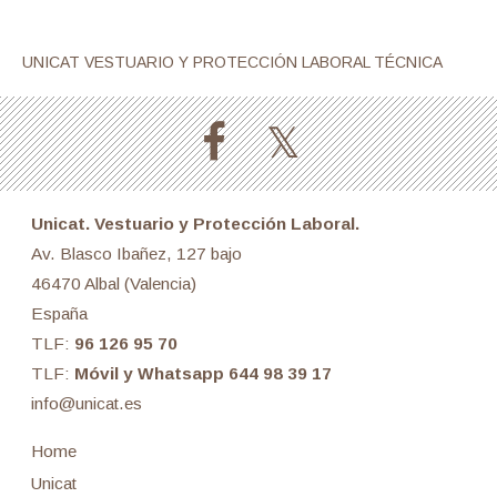
UNICAT VESTUARIO Y PROTECCIÓN LABORAL TÉCNICA
Unicat. Vestuario y Protección Laboral.
Av. Blasco Ibañez, 127 bajo
46470 Albal (Valencia)
España
TLF:
96 126 95 70
TLF:
Móvil y Whatsapp 644 98 39 17
info@unicat.es
Home
Unicat