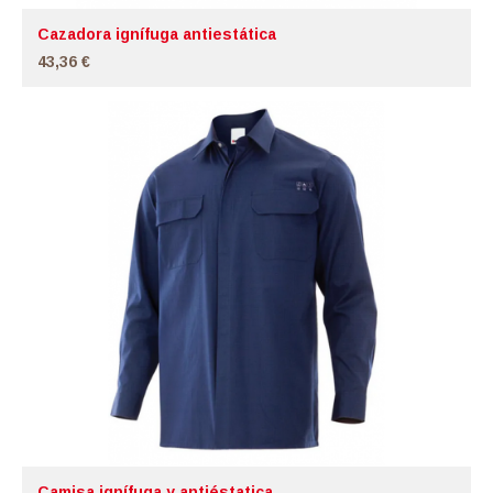
Cazadora ignífuga antiestática
43,36 €
Camisa ignífuga y antiéstatica