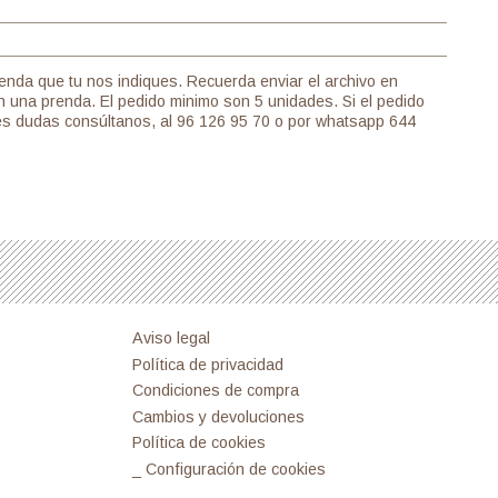
enda que tu nos indiques. Recuerda enviar el archivo en
n una prenda. El pedido minimo son 5 unidades. Si el pedido
enes dudas consúltanos, al 96 126 95 70 o por whatsapp 644
Aviso legal
Política de privacidad
Condiciones de compra
Cambios y devoluciones
Política de cookies
_ Configuración de cookies