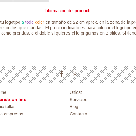
Información del producto
tu logotipo
a
todo
color
en tamaño de 22 cm aprox. en la zona de la pr
 son los que mandas. El precio indicado es para colocar el logotipo e
como prendas, o el doble si quieres el lo pngamos en 2 sitios. Si ti
ome
Unicat
enda on line
Servicios
ia tallas
Blog
ta empresas
Contacto