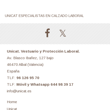
UNICAT ESPECIALISTAS EN CALZADO LABORAL
Unicat. Vestuario y Protección Laboral.
Av. Blasco Ibañez, 127 bajo
46470 Albal (Valencia)
España
TLF:
96 126 95 70
TLF:
Móvil y Whatsapp 644 98 39 17
info@unicat.es
Home
Unicat