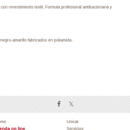
evestimiento textil. Formula profesional antibacteriana y
ro-amarillo fabricados en poliamida.
ome
Unicat
enda on line
Servicios