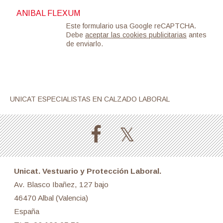
ANIBAL FLEXUM
Este formulario usa Google reCAPTCHA.
Debe
aceptar las cookies publicitarias
antes
de enviarlo.
UNICAT ESPECIALISTAS EN CALZADO LABORAL
Unicat. Vestuario y Protección Laboral.
Av. Blasco Ibañez, 127 bajo
46470 Albal (Valencia)
España