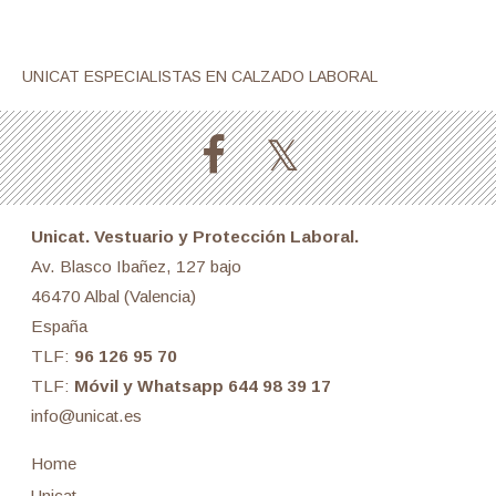
UNICAT ESPECIALISTAS EN CALZADO LABORAL
Unicat. Vestuario y Protección Laboral.
Av. Blasco Ibañez, 127 bajo
46470 Albal (Valencia)
España
TLF:
96 126 95 70
TLF:
Móvil y Whatsapp 644 98 39 17
info@unicat.es
Home
Unicat