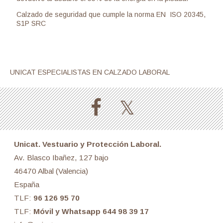
Calzado de seguridad que cumple la norma EN ISO 20345,
S1P SRC
UNICAT ESPECIALISTAS EN CALZADO LABORAL
Unicat. Vestuario y Protección Laboral.
Av. Blasco Ibañez, 127 bajo
46470 Albal (Valencia)
España
TLF:
96 126 95 70
TLF:
Móvil y Whatsapp 644 98 39 17