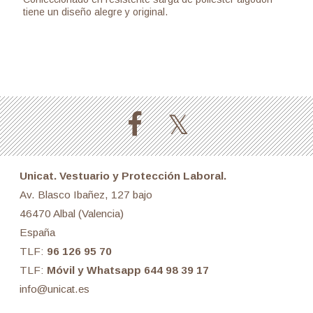
tiene un diseño alegre y original.
Unicat. Vestuario y Protección Laboral.
Av. Blasco Ibañez, 127 bajo
46470 Albal (Valencia)
España
TLF:
96 126 95 70
TLF:
Móvil y Whatsapp 644 98 39 17
info@unicat.es