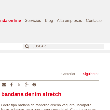
enda on line
Servicios
Blog
Alta empresas
Contacto
Anterior
Siguiente
bandana denim stretch
Gorro tipo badana de moderno diseño vaquero, incorpora
fibras elásticas para una mayor comodidad. Con dos tiras en