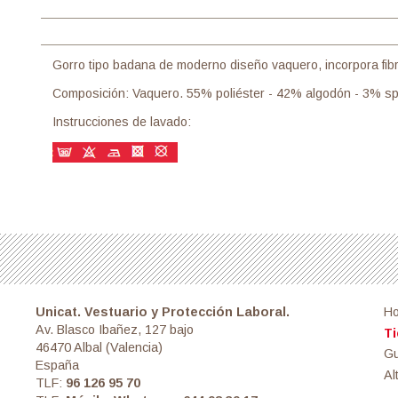
Gorro tipo badana de moderno diseño vaquero, incorpora fibr
Composición: Vaquero. 55% poliéster - 42% algodón - 3% 
Instrucciones de lavado:
Unicat. Vestuario y Protección Laboral.
H
Av. Blasco Ibañez, 127 bajo
Ti
46470 Albal (Valencia)
Gu
España
Al
TLF:
96 126 95 70