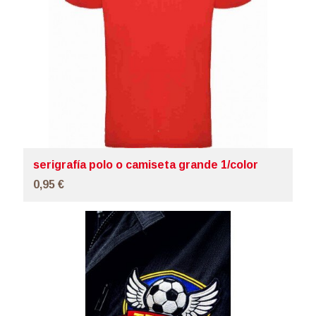
serigrafía polo o camiseta grande 1/color
0,95 €