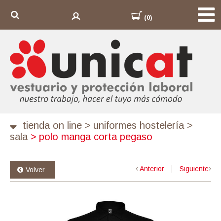
(0)
tienda on line
>
uniformes hostelería
>
sala
>
polo manga corta pegaso
Anterior
Siguiente
Volver