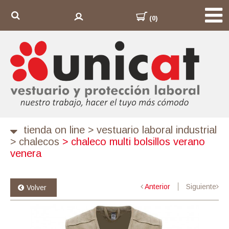
(0)
tienda on line
>
vestuario laboral industrial
>
chalecos
>
chaleco multi bolsillos verano
venera
Anterior
Siguiente
Volver