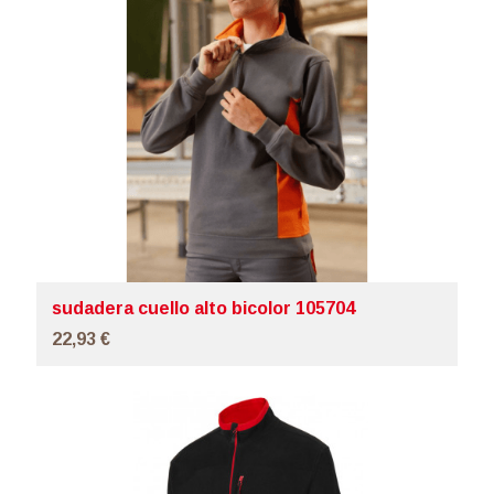
sudadera cuello alto bicolor 105704
22,93 €