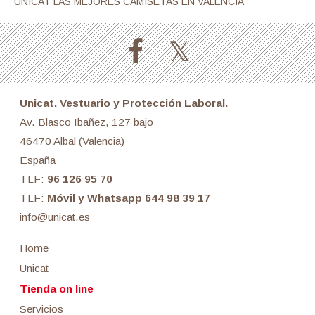
UNICAT LAS MEJORES CAMISETAS EN VALENCIA
Unicat. Vestuario y Protección Laboral.
Av. Blasco Ibañez, 127 bajo
46470 Albal (Valencia)
España
TLF:
96 126 95 70
TLF:
Móvil y Whatsapp 644 98 39 17
info@unicat.es
Home
Unicat
Tienda on line
Servicios