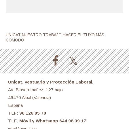
UNICAT NUESTRO TRABAJO HACER EL TUYO MÁS
CÓMODO
Unicat. Vestuario y Protección Laboral.
Av. Blasco Ibañez, 127 bajo
46470 Albal (Valencia)
España
TLF:
96 126 95 70
TLF:
Móvil y Whatsapp 644 98 39 17
info@unicat.es